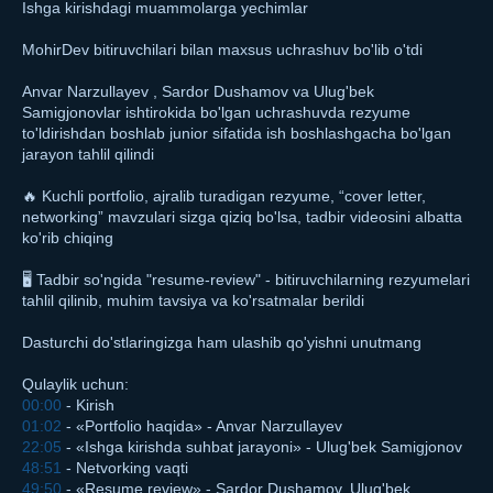
Ishga kirishdagi muammolarga yechimlar
MohirDev bitiruvchilari bilan maxsus uchrashuv bo'lib o'tdi
Anvar Narzullayev , Sardor Dushamov va Ulug'bek
Samigjonovlar ishtirokida bo'lgan uchrashuvda rezyume
to'ldirishdan boshlab junior sifatida ish boshlashgacha bo'lgan
jarayon tahlil qilindi
🔥 Kuchli portfolio, ajralib turadigan rezyume, “cover letter,
networking” mavzulari sizga qiziq bo'lsa, tadbir videosini albatta
ko'rib chiqing
🖥 Tadbir so'ngida "resume-review" - bitiruvchilarning rezyumelari
tahlil qilinib, muhim tavsiya va ko'rsatmalar berildi
Dasturchi do'stlaringizga ham ulashib qo'yishni unutmang
Qulaylik uchun:
00:00
- Kirish
01:02
- «Portfolio haqida» - Anvar Narzullayev
22:05
- «Ishga kirishda suhbat jarayoni» - Ulug'bek Samigjonov
48:51
- Netvorking vaqti
49:50
- «Resume review» - Sardor Dushamov, Ulug'bek