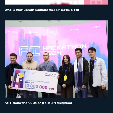
Ayol-qizlar uchun maxsus tadbir bo'lib o'tdi
"AI Hackathon 2024" gʻoliblari aniqlandi