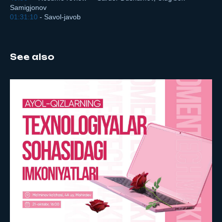
Samigjonov
01:31:10
- Savol-javob
See also