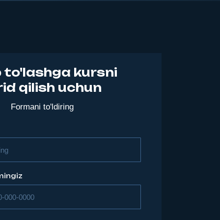
b to'lashga kursni
rid qilish uchun
Formani to'ldiring
mingiz