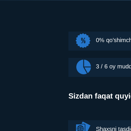
0% qo’shimch
3 / 6 oy mudd
Sizdan faqat quyid
Shaxsni tasdi