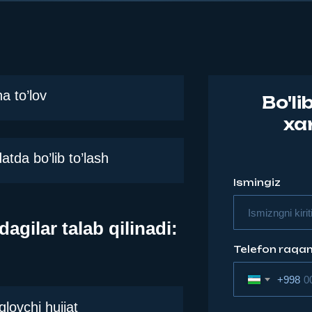
a to’lov
Bo'li
xa
atda bo’lib to’lash
Ismingiz
agilar talab qilinadi:
Telefon raqa
+998
qlovchi hujjat